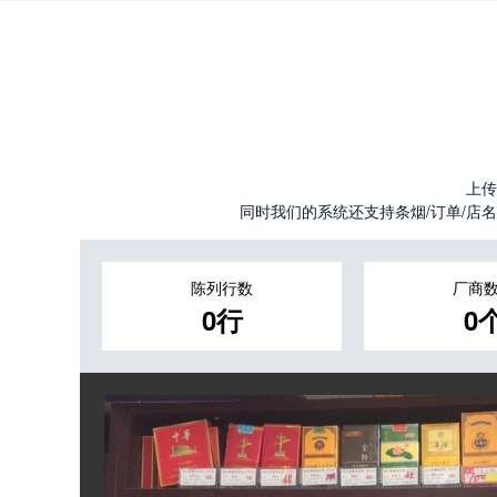
上传
同时我们的系统还支持条烟/订单/店名/
陈列行数
厂商
0行
0